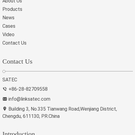
About Us
Products
News
Cases
Video
Contact Us
Contact Us
SATEC
+86-28-82709558
info@linksatec.com
Building 3, No.335 Tianwang Road,Wenjiang District,
Chengdu, 611130, P.R.China
Introduction